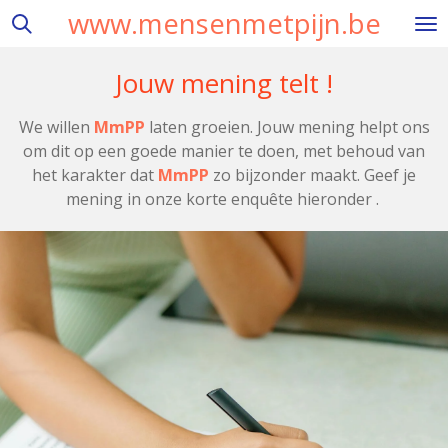
www.mensenmetpijn.be
Ga
direct
naar
Jouw mening telt !
de
hoofdinhoud
We willen
MmPP
laten groeien. Jouw mening helpt ons
om dit op een goede manier te doen, met behoud van
het karakter dat
MmPP
zo bijzonder maakt. Geef je
mening in onze korte enquête hieronder .